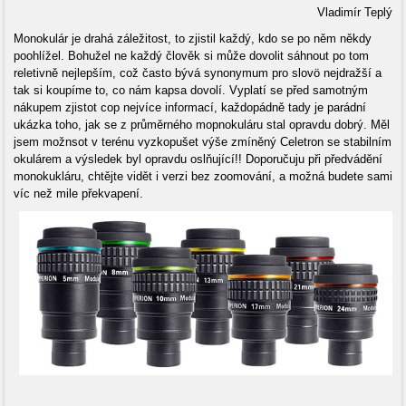
Vladimír Teplý
Monokulár je drahá záležitost, to zjistil každý, kdo se po něm někdy
poohlížel. Bohužel ne každý člověk si může dovolit sáhnout po tom
reletivně nejlepším, což často bývá synonymum pro slovö nejdražší a
tak si koupíme to, co nám kapsa dovolí. Vyplatí se před samotným
nákupem zjistot cop nejvíce informací, každopádně tady je parádní
ukázka toho, jak se z průměrného mopnokuláru stal opravdu dobrý. Měl
jsem možnsot v terénu vyzkopušet výše zmíněný Celetron se stabilním
okulárem a výsledek byl opravdu oslňující!! Doporučuju při předvádění
monokukláru, chtějte vidět i verzi bez zoomování, a možná budete sami
víc než mile překvapení.