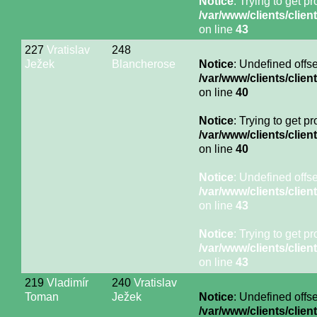
Notice
: Trying to get p
/var/www/clients/cli
on line
43
227
Vratislav
248
Ježek
Blancherose
Notice
: Undefined offse
/var/www/clients/cli
on line
40
Notice
: Trying to get p
/var/www/clients/cli
on line
40
Notice
: Undefined offse
/var/www/clients/cli
on line
43
Notice
: Trying to get p
/var/www/clients/cli
on line
43
219
Vladimír
240
Vratislav
Toman
Ježek
Notice
: Undefined offse
/var/www/clients/cli