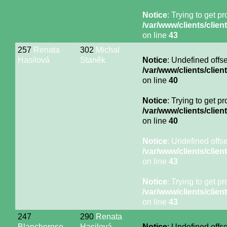
Notice
: Trying to get p
/var/www/clients/cli
on line
43
257
Renata
302
Michal
Hasilová
Staněk
Notice
: Undefined offse
/var/www/clients/cli
on line
40
Notice
: Trying to get p
/var/www/clients/cli
on line
40
Notice
: Undefined offse
/var/www/clients/cli
on line
43
Notice
: Trying to get p
/var/www/clients/cli
on line
43
247
290
Renata
Blancherose
Hasilová
Notice
: Undefined offse