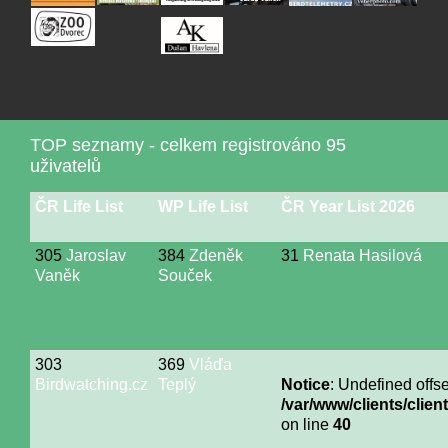
TOP seznamy - celkem registrováno 95
uživatelů
ČR Life List
WP Life List
ČR Year List 2026
305
Jaroslav
384
Zdeněk
31
Renata Hasilová
Vaněk
Souček
303
369
Vláďa
Birdwatching.cz
Teplý
Notice
: Undefined offse
/var/www/clients/cli
on line
40