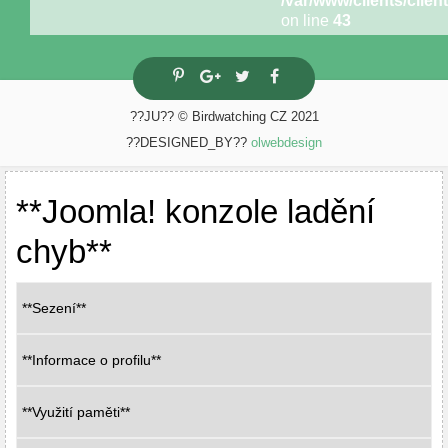
/var/www/clients/cli
on line
43
??JU?? © Birdwatching CZ 2021
??DESIGNED_BY??
olwebdesign
**Joomla! konzole ladění
chyb**
**Sezení**
**Informace o profilu**
**Využití paměti**