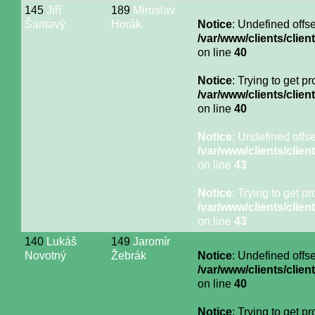
145
Jiří
189
Miroslav
Šantavý
Horák
Notice
: Undefined offse
/var/www/clients/cli
on line
40
Notice
: Trying to get p
/var/www/clients/cli
on line
40
Notice
: Undefined offse
/var/www/clients/cli
on line
43
Notice
: Trying to get p
/var/www/clients/cli
on line
43
140
Lukáš
149
Jaromír
Novotný
Žebrák
Notice
: Undefined offse
/var/www/clients/cli
on line
40
Notice
: Trying to get p