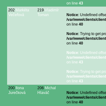
on line
43
202
Markéta
219
Vladimír
Večeřová
Toman
Notice
: Undefined offse
/var/www/clients/cli
on line
40
Notice
: Trying to get p
/var/www/clients/cli
on line
40
Notice
: Undefined offse
/var/www/clients/cli
on line
43
Notice
: Trying to get p
/var/www/clients/cli
on line
43
200
Ilona
206
Michal
Jurečková
Hlaváč
Notice
: Undefined offse
/var/www/clients/cli
on line
40