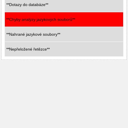
**Dotazy do databáze**
**Chyby analýzy jazykových souborů**
**Nahrané jazykové soubory**
**Nepřeložené řetězce**