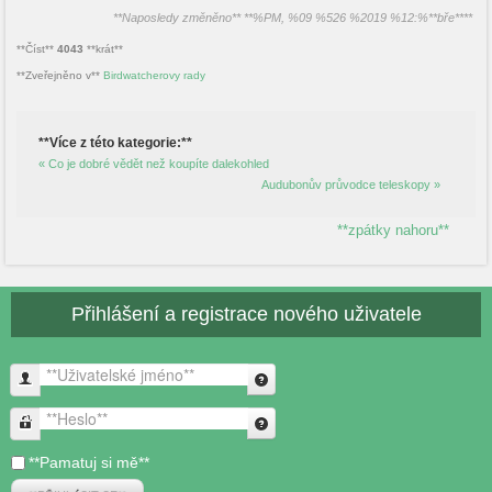
**Naposledy změněno** **%PM, %09 %526 %2019 %12:%**bře****
**Číst**
4043
**krát**
**Zveřejněno v**
Birdwatcherovy rady
**Více z této kategorie:**
« Co je dobré vědět než koupíte dalekohled
Audubonův průvodce teleskopy »
**zpátky nahoru**
Přihlášení a registrace nového uživatele
**Uživatelské jméno**
**Heslo**
**Pamatuj si mě**