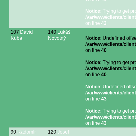
Notice
: Trying to get p
/var/www/clients/cli
on line
43
107
David
140
Lukáš
Kuba
Novotný
Notice
: Undefined offse
/var/www/clients/cli
on line
40
Notice
: Trying to get p
/var/www/clients/cli
on line
40
Notice
: Undefined offse
/var/www/clients/cli
on line
43
Notice
: Trying to get p
/var/www/clients/cli
on line
43
90
Radomír
120
Josef