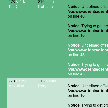
273
Vláďa
316
Jirka
Teplý
Rohlena
Notice
: Undefined offse
/var/www/clients/cli
on line
40
Notice
: Trying to get p
/var/www/clients/cli
on line
40
Notice
: Undefined offse
/var/www/clients/cli
on line
43
Notice
: Trying to get p
/var/www/clients/cli
on line
43
273
Pavel
313
Martin
Mezulián
Horyna
Notice
: Undefined offse
/var/www/clients/cli
on line
40
Notice
: Trying to get p