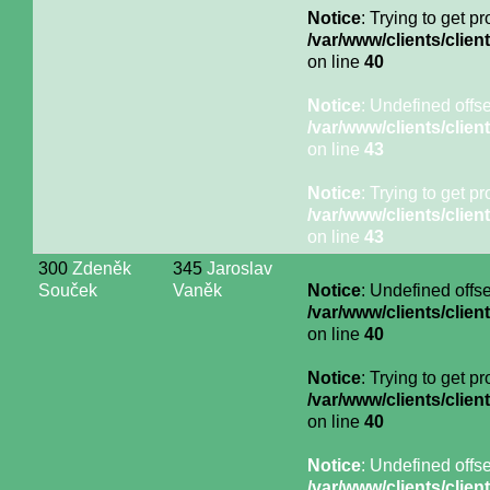
Notice
: Trying to get p
/var/www/clients/cli
on line
40
Notice
: Undefined offse
/var/www/clients/cli
on line
43
Notice
: Trying to get p
/var/www/clients/cli
on line
43
300
Zdeněk
345
Jaroslav
Souček
Vaněk
Notice
: Undefined offse
/var/www/clients/cli
on line
40
Notice
: Trying to get p
/var/www/clients/cli
on line
40
Notice
: Undefined offse
/var/www/clients/cli