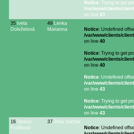
Notice
: Trying to get p
/var/www/clients/cli
on line
43
35
Iveta
49
Lenka
Doleželová
Marianna
Notice
: Undefined offse
/var/www/clients/cli
on line
40
Notice
: Trying to get p
/var/www/clients/cli
on line
40
Notice
: Undefined offse
/var/www/clients/cli
on line
43
Notice
: Trying to get p
/var/www/clients/cli
on line
43
16
Tereza
37
Jirka Sochor
Froňková
Notice
: Undefined offse
/var/www/clients/cli