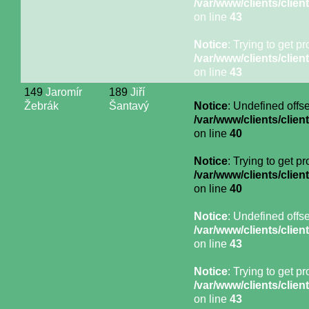
/var/www/clients/cli
on line
43
Notice
: Trying to get p
/var/www/clients/cli
on line
43
149
Jaromír
189
Jiří
Žebrák
Šantavý
Notice
: Undefined offse
/var/www/clients/cli
on line
40
Notice
: Trying to get p
/var/www/clients/cli
on line
40
Notice
: Undefined offse
/var/www/clients/cli
on line
43
Notice
: Trying to get p
/var/www/clients/cli
on line
43