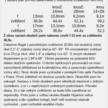
( tabulka platí pro tělo dalekohledu s ohniskovou vzdáleností 480 mm)
krouž.
krouž.
krouž.
14mm
28mm
14+28m
f
13mm
10,8mm
9,2mm
8,1mm
zvětšení
36,9x
44,4x
52,1x
59,2x
f
17mm
13,1mm
10,8mm
9,2mm
zvětšení
28,2x
36,6x
44,4x
52,1x
Z obou variant okulárů jsem nakonec zvolil f 13 mm se zvětšením
36,9x.
Celestron Regal s proměnlivým zvětšením 20-60x má skutečný zorný
úhel 2,1°-1°,zdánlivý zorný úhel je 42°- 60°. Při srovnatelném zvětšení
(cca 37x) je skut. úhel 1,4° a zdánlivý cca 52°. S novým okulárem
Hyperionem je to 1,84°a 68°. Těmito parametry se podstatně blíží
daleko dražším spektivům. U těchto špičkových pozorováků se musí
samozřejmě přihlédnout ke kvalitnějšímu sklu a zpracování (antireflexní
vrstvy atd,). Nový okulár jsem vyzkoušel v prodejně Foto optik Pazdera
v Praze. První shlédnutí mi doslova vyrazilo dech. Okamžitě jsem ho
zakoupil. Sestavu s tímto okulárem jsem několikrát otestoval s dobrým
výsledkem, a to i v nepříznivých světelných podmínkách. Původní
obavy, že s tak velkým zvětšením se bude hůře zaměřovat se
nepotvrdily. Proto jsem s volbou okuláru Baader Hyperion velice
spokojený a dle vyjádření kolegů, kteří měli možnost stativák
vyzkoušet , jsem rozhodně neudělal chybu.