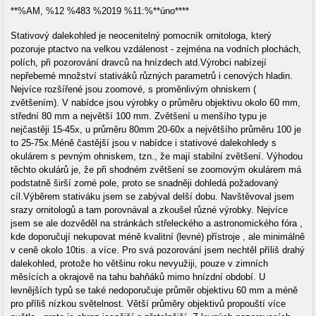
**%AM, %12 %483 %2019 %11:%**úno****
Stativový dalekohled je neocenitelný pomocník ornitologa, který
pozoruje ptactvo na velkou vzdálenost - zejména na vodních plochách,
polích, při pozorování dravců na hnízdech atd.Výrobci nabízejí
nepřeberné množství stativáků různých parametrů i cenových hladin.
Nejvíce rozšířené jsou zoomové, s proměnlivým ohniskem (
zvětšením). V nabídce jsou výrobky o průměru objektivu okolo 60 mm,
střední 80 mm a největší 100 mm. Zvětšení u menšího typu je
nejčastěji 15-45x, u průměru 80mm 20-60x a největšího průměru 100 je
to 25-75x.Méně častější jsou v nabídce i stativové dalekohledy s
okulárem s pevným ohniskem, tzn., že mají stabilní zvětšení. Výhodou
těchto okulárů je, že při shodném zvětšení se zoomovým okulárem má
podstatně širší zorné pole, proto se snadněji dohledá požadovaný
cíl.Výběrem stativáku jsem se zabýval delší dobu. Navštěvoval jsem
srazy ornitologů a tam porovnával a zkoušel různé výrobky. Nejvíce
jsem se ale dozvěděl na stránkách střeleckého a astronomického fóra ,
kde doporučují nekupovat méně kvalitní (levné) přístroje , ale minimálně
v ceně okolo 10tis. a více. Pro svá pozorování jsem nechtěl příliš drahý
dalekohled, protože ho většinu roku nevyužiji, pouze v zimních
měsících a okrajově na tahu bahňáků mimo hnízdní období. U
levnějších typů se také nedoporučuje průměr objektivu 60 mm a méně
pro příliš nízkou světelnost. Větší průměry objektivů propouští více