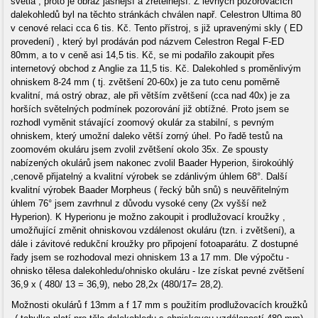
světla , proto je obraz jasnější a zřetelnější. Z levných pozorovacích
dalekohledů byl na těchto stránkách chválen např. Celestron Ultima 80
v cenové relaci cca 6 tis. Kč. Tento přístroj, s již upravenými skly ( ED
provedení) , který byl prodáván pod názvem Celestron Regal F-ED
80mm, a to v ceně asi 14,5 tis. Kč, se mi podařilo zakoupit přes
internetový obchod z Anglie za 11,5 tis. Kč. Dalekohled s proměnlivým
ohniskem 8-24 mm ( tj. zvětšení 20-60x) je za tuto cenu poměrně
kvalitní, má ostrý obraz, ale při větším zvětšení (cca nad 40x) je za
horších světelných podmínek pozorování již obtížné. Proto jsem se
rozhodl vyměnit stávající zoomový okulár za stabilní, s pevným
ohniskem, který umožní daleko větší zorný úhel. Po řadě testů na
zoomovém okuláru jsem zvolil zvětšení okolo 35x. Ze spousty
nabízených okulárů jsem nakonec zvolil Baader Hyperion, širokoúhlý
,cenově přijatelný a kvalitní výrobek se zdánlivým úhlem 68°. Další
kvalitní výrobek Baader Morpheus ( řecký bůh snů) s neuvěřitelným
úhlem 76° jsem zavrhnul z důvodu vysoké ceny (2x vyšší než
Hyperion). K Hyperionu je možno zakoupit i prodlužovací kroužky ,
umožňující změnit ohniskovou vzdálenost okuláru (tzn. i zvětšení), a
dále i závitové redukční kroužky pro připojení fotoaparátu. Z dostupné
řady jsem se rozhodoval mezi ohniskem 13 a 17 mm. Dle výpočtu -
ohnisko tělesa dalekohledu/ohnisko okuláru - lze získat pevné zvětšení
36,9 x ( 480/ 13 = 36,9), nebo 28,2x (480/17= 28,2).
Možnosti okulárů f 13mm a f 17 mm s použitím prodlužovacích kroužků