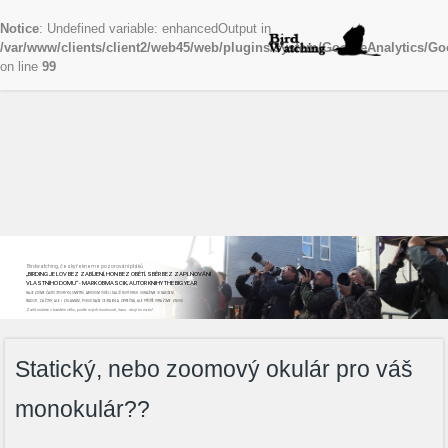
Notice
: Undefined variable: enhancedOutput in
/var/www/clients/client2/web45/web/plugins/system/GoogleAnalytics/Go
on line
99
Birdwatching, česky řekneme pozorování ptáků
„BIRDING JE LOV BEZ ZABÍJENÍ, HON BEZ OBĚTÍ, SBĚR BEZ ZAPLŇOVÁNÍ
VLASTNÍHO DOMU“ - MARK OBMASCIK, AUTOR KNIHY THE BIG YEAR
NAJEZDÍME ČASTO STOVKY KILOMETRŮ, ABYCHOM VIDĚLI DALŠÍ NOVÝ DRUH. ODNÁŠÍME SI NADŠENÍ,
RADOST, ZÁŽITKY, ALE I ZKLAMÁNÍ, POKUD NAŠE CESTA BYLA ZBYTEČNÁ, ALE PŘÍŠTĚ VYRÁŽÍME ZNOVU
Začít můžete v každém věku, podle svých možností, času...stojí to za to!
Statický, nebo zoomový okulár pro váš
monokulár??