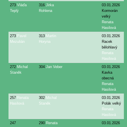
273
Vláďa
316
Jirka
03.01.2026
Teplý
Rohlena
Kormorán
velký
Renata
Hasilová
273
Pavel
313
Martin
03.01.2026
Mezulián
Horyna
Racek
bělohlavý
Renata
Hasilová
272
Michal
304
Jan Veber
03.01.2026
Staněk
Kavka
obecná
Renata
Hasilová
257
Renata
302
Michal
03.01.2026
Hasilová
Staněk
Polák velký
Renata
Hasilová
247
290
Renata
03.01.2026