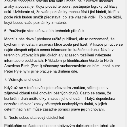
Znalosti topografie ptačího těla vám umožní najít klíčové určovací
znaky a popsat je. Když provádíte popis, postupujte logicky od hlavy
dolů. Uvědomte si, že vaše poznámky mohou číst i jiní birdeři, kteří si
podle nich budou snažit představit, co jste vlastně viděli. To bude těžší,
když budou vaše poznámky zmatené.
6. Používejte více určovacích terénních příruček
Mnozí z nás dávají přednost určité publikaci, ale to neznamená, že
bychom měli ostatní určovací klíče zcela přehlížet. V každé příručce se
najde alespoň nějaká cenná informace ke každému druhu. Navíc v
terénních určovacích příručkách a v atlasech rozšíření naleznete
informace o poddruzích. Příkladem je Identification Guide to North
American Birds (Part I) věnovaný suchozemským druhům, jehož autor
Peter Pyle nyní pilně pracuje na druhém díle.
7. Všímejte si chování
Když už se v terénu věnujete určovacím znakům, všímejte si v
zájmové oblasti také chování běžných druhů. Často se stane, že
konkrétní druh určíte díky znalosti jeho chování. I když dopodrobna
neznáte určovací znaky některých neobvyklých druhů, v jejich
determinaci vám může zásadně pomoci právě jejich chování.
8. Noste sebou stativový dalekohled
Ptáčkařům se často nechce se stativovým dalekohledem tahat, ale