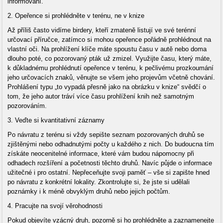
informovaní.
2. Opeřence si prohlédněte v terénu, ne v knize
Až příliš často vidíme birdery, kteří zmateně listují ve své terénní
určovací příručce, zatímco si mohou opeřence pořádně prohlédnout na
vlastní oči. Na prohlížení klíče máte spoustu času v autě nebo doma
dlouho poté, co pozorovaný pták už zmizel. Využijte času, který máte,
k důkladnému prohlédnutí opeřence v terénu, k pečlivému prozkoumání
jeho určovacích znaků, věnujte se všem jeho projevům včetně chování.
Prohlášení typu „to vypadá přesně jako na obrázku v knize“ svědčí o
tom, že jeho autor tráví více času prohlížení knih než samotným
pozorováním.
3. Veďte si kvantitativní záznamy
Po návratu z terénu si vždy sepište seznam pozorovaných druhů se
zjištěnými nebo odhadnutými počty u každého z nich. Do budoucna tím
získáte neocenitelné informace, které vám budou nápomocny při
odhadech rozšíření a početnosti těchto druhů. Navíc půjde o informace
užitečné i pro ostatní. Nepřeceňujte svoji paměť – vše si zapište hned
po návratu z konkrétní lokality. Zkontrolujte si, že jste si udělali
poznámky i k méně obvyklým druhů nebo jejich počtům.
4. Pracujte na svojí věrohodnosti
Pokud objevíte vzácný druh, pozorně si ho prohlédněte a zaznamenejte