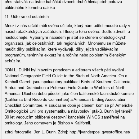
přes stativák na tisíce bahňáků dvaceti druhů hledajících potravu
půldruhého kilometru daleko.
11. Učte se od ostatních
Mnozí z nás určitě měli svého učitele, který nám udílel moudré rady v
našich ptáčkařských začátcích. Hledejte toho svého. Buďte zdvořilí a
naslouchejte. Výborným nápadem je stát se členem ornitologických
organizací, jak celostátních, tak regionálních. Mnohému se můžete
naučit díky publikacím, které vydávají, díky jejich vzdělávacím
programům, terénním exkurzím a ročním nebo pololetním členským
schůzím.
JON L. DUNN byl hlavním poradcem a editorem všech pěti vydání
National Geographic Field Guide to the Birds of North America. On a
Kimball Garrett jsou spoluautory publikací Birds of Southern California,
Status and Distribution a Peterson Field Guide to Warblers of North
America. Dlouhou dobu působil jako člen kalifornské faunistické komise
(California Bird Records Committee) a American Birding Association
Checklist Committee. V současné době je členem komise při Americké
Ornitologické Unii pro systematiku a názvosloví ptáků. Dunn byl téměř
30 let vedoucím oblíbené cestovní kanceláře WINGS zaměřené na
ornitology. Jeho domovem je Bishop v Kalifornii.
zdroj fotografie: Jon L. Dunn. Zdroj: http://jvanderpoel.qwestoffice.net/