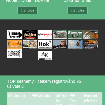
Robert "Dodin" Doležal
Jirka Šafránek
ČÍST DÁLE
ČÍST DÁLE
TOP seznamy - celkem registrováno 95
uživatelů
ČR Life List
WP Life List
ČR Year
WP
Poslední
List
Year
přírůstky