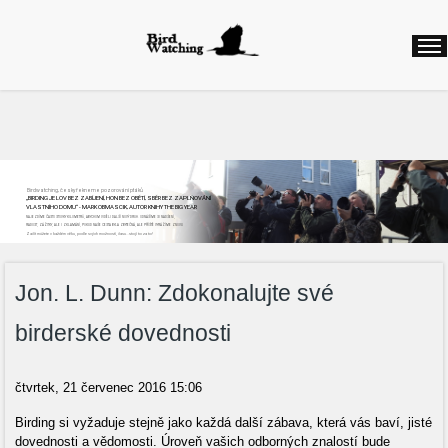
Birdwatching, česky řekneme pozorování ptáků
„BIRDING JE LOV BEZ ZABÍJENÍ, HON BEZ OBĚTÍ, SBĚR BEZ ZAPLŇOVÁNÍ
VLASTNÍHO DOMU“ - MARK OBMASCIK, AUTOR KNIHY THE BIG YEAR
NAJEZDÍME ČASTO STOVKY KILOMETRŮ, ABYCHOM VIDĚLI DALŠÍ NOVÝ DRUH. ODNÁŠÍME SI NADŠENÍ,
RADOST, ZÁŽITKY, ALE I ZKLAMÁNÍ, POKUD NAŠE CESTA BYLA ZBYTEČNÁ, ALE PŘÍŠTĚ VYRÁŽÍME ZNOVU
Začít můžete v každém věku, podle svých možností, času...stojí to za to!
Jon. L. Dunn: Zdokonalujte své
birderské dovednosti
čtvrtek, 21 červenec 2016 15:06
Birding si vyžaduje stejně jako každá další zábava, která vás baví, jisté
dovednosti a vědomosti. Úroveň vašich odborných znalostí bude