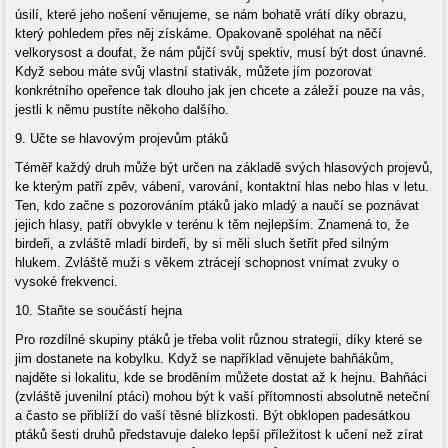
úsilí, které jeho nošení věnujeme, se nám bohatě vrátí díky obrazu,
který pohledem přes něj získáme. Opakovaně spoléhat na něčí
velkorysost a doufat, že nám půjčí svůj spektiv, musí být dost únavné.
Když sebou máte svůj vlastní stativák, můžete jím pozorovat
konkrétního opeřence tak dlouho jak jen chcete a záleží pouze na vás,
jestli k němu pustíte někoho dalšího.
9. Učte se hlavovým projevům ptáků
Téměř každý druh může být určen na základě svých hlasových projevů,
ke kterým patří zpěv, vábení, varování, kontaktní hlas nebo hlas v letu.
Ten, kdo začne s pozorováním ptáků jako mladý a naučí se poznávat
jejich hlasy, patří obvykle v terénu k těm nejlepším. Znamená to, že
birdeři, a zvláště mladí birdeři, by si měli sluch šetřit před silným
hlukem. Zvláště muži s věkem ztrácejí schopnost vnímat zvuky o
vysoké frekvenci.
10. Staňte se součástí hejna
Pro rozdílné skupiny ptáků je třeba volit různou strategii, díky které se
jim dostanete na kobylku. Když se například věnujete bahňákům,
najděte si lokalitu, kde se broděním můžete dostat až k hejnu. Bahňáci
(zvláště juvenilní ptáci) mohou být k vaší přítomnosti absolutně neteční
a často se přiblíží do vaší těsné blízkosti. Být obklopen padesátkou
ptáků šesti druhů představuje daleko lepší příležitost k učení než zírat