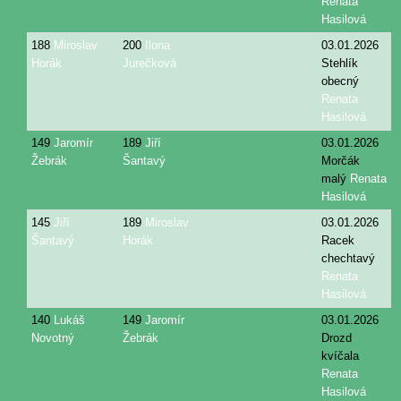
Renata
Hasilová
188
Miroslav
200
Ilona
03.01.2026
Horák
Jurečková
Stehlík
obecný
Renata
Hasilová
149
Jaromír
189
Jiří
03.01.2026
Žebrák
Šantavý
Morčák
malý
Renata
Hasilová
145
Jiří
189
Miroslav
03.01.2026
Šantavý
Horák
Racek
chechtavý
Renata
Hasilová
140
Lukáš
149
Jaromír
03.01.2026
Novotný
Žebrák
Drozd
kvíčala
Renata
Hasilová