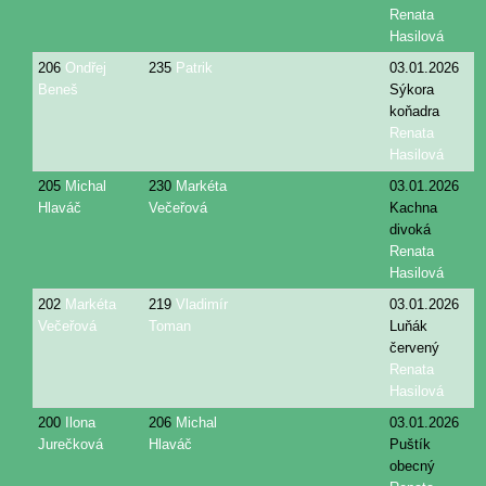
Renata
Hasilová
206
Ondřej
235
Patrik
03.01.2026
Beneš
Sýkora
koňadra
Renata
Hasilová
205
Michal
230
Markéta
03.01.2026
Hlaváč
Večeřová
Kachna
divoká
Renata
Hasilová
202
Markéta
219
Vladimír
03.01.2026
Večeřová
Toman
Luňák
červený
Renata
Hasilová
200
Ilona
206
Michal
03.01.2026
Jurečková
Hlaváč
Puštík
obecný