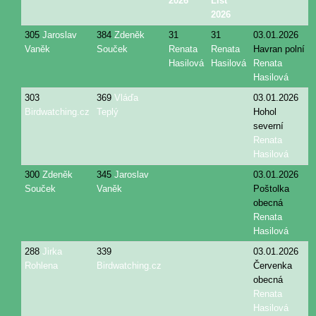
2026
List
2026
305
Jaroslav
384
Zdeněk
31
31
03.01.2026
Vaněk
Souček
Renata
Renata
Havran polní
Hasilová
Hasilová
Renata
Hasilová
303
369
Vláďa
03.01.2026
Birdwatching.cz
Teplý
Hohol
severní
Renata
Hasilová
300
Zdeněk
345
Jaroslav
03.01.2026
Souček
Vaněk
Poštolka
obecná
Renata
Hasilová
288
Jirka
339
03.01.2026
Rohlena
Birdwatching.cz
Červenka
obecná
Renata
Hasilová