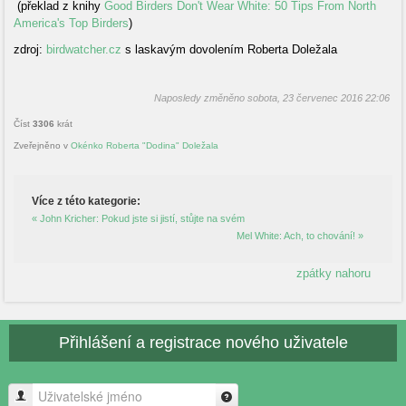
(překlad z knihy
Good Birders Don't Wear White: 50 Tips From North
America's Top Birders
)
zdroj:
birdwatcher.cz
s laskavým dovolením Roberta Doležala
Naposledy změněno sobota, 23 červenec 2016 22:06
Číst
3306
krát
Zveřejněno v
Okénko Roberta "Dodina" Doležala
Více z této kategorie:
« John Kricher: Pokud jste si jistí, stůjte na svém
Mel White: Ach, to chování! »
zpátky nahoru
Přihlášení a registrace nového uživatele
Uživatelské jméno