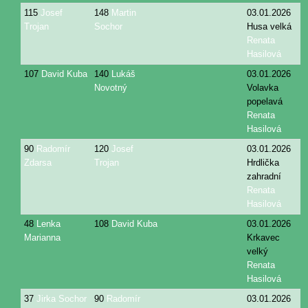
115
Josef
148
Martin
03.01.2026
Trojan
Sochor
Husa velká
Renata
Hasilová
107
David Kuba
140
Lukáš
03.01.2026
Novotný
Volavka
popelavá
Renata
Hasilová
90
Radomír
120
Josef
03.01.2026
Zdarsa
Trojan
Hrdlička
zahradní
Renata
Hasilová
48
Lenka
108
David Kuba
03.01.2026
Marianna
Krkavec
velký
Renata
Hasilová
37
Jirka Sochor
90
Radomír
03.01.2026