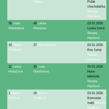
Zdarsa
Polák
chocholačka
Renata
Hasilová
35
Iveta
49
Lenka
03.01.2026
Doleželová
Marianna
Lyska černá
Renata
Hasilová
16
Tereza
37
Jirka Sochor
03.01.2026
Froňková
Kos černý
Renata
Hasilová
11
Lenka
35
Iveta
03.01.2026
Hodačová
Doleželová
Husa
běločelá
Renata
Hasilová
1
Martin
16
Tereza
03.01.2026
Vašíček
Froňková
Kormorán
malý
Renata
Hasilová