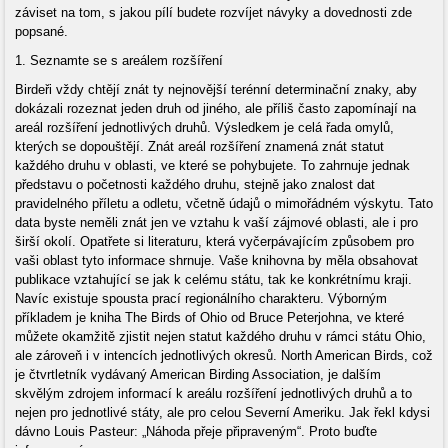
záviset na tom, s jakou pílí budete rozvíjet návyky a dovednosti zde
popsané.
1. Seznamte se s areálem rozšíření
Birdeři vždy chtějí znát ty nejnovější terénní determinační znaky, aby
dokázali rozeznat jeden druh od jiného, ale příliš často zapomínají na
areál rozšíření jednotlivých druhů. Výsledkem je celá řada omylů,
kterých se dopouštějí. Znát areál rozšíření znamená znát statut
každého druhu v oblasti, ve které se pohybujete. To zahrnuje jednak
představu o početnosti každého druhu, stejně jako znalost dat
pravidelného příletu a odletu, včetně údajů o mimořádném výskytu. Tato
data byste neměli znát jen ve vztahu k vaší zájmové oblasti, ale i pro
širší okolí. Opatřete si literaturu, která vyčerpávajícím způsobem pro
vaši oblast tyto informace shrnuje. Vaše knihovna by měla obsahovat
publikace vztahující se jak k celému státu, tak ke konkrétnímu kraji.
Navíc existuje spousta prací regionálního charakteru. Výborným
příkladem je kniha The Birds of Ohio od Bruce Peterjohna, ve které
můžete okamžitě zjistit nejen statut každého druhu v rámci státu Ohio,
ale zároveň i v intencích jednotlivých okresů. North American Birds, což
je čtvrtletník vydávaný American Birding Association, je dalším
skvělým zdrojem informací k areálu rozšíření jednotlivých druhů a to
nejen pro jednotlivé státy, ale pro celou Severní Ameriku. Jak řekl kdysi
dávno Louis Pasteur: „Náhoda přeje připraveným“. Proto buďte