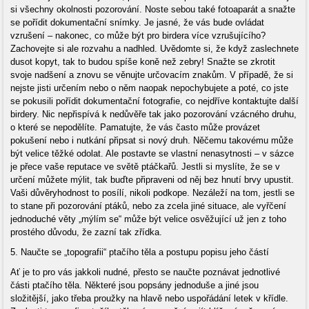
si všechny okolnosti pozorování. Noste sebou také fotoaparát a snažte
se pořídit dokumentační snímky. Je jasné, že vás bude ovládat
vzrušení – nakonec, co může být pro birdera více vzrušujícího?
Zachovejte si ale rozvahu a nadhled. Uvědomte si, že když zaslechnete
dusot kopyt, tak to budou spíše koně než zebry! Snažte se zkrotit
svoje nadšení a znovu se věnujte určovacím znakům. V případě, že si
nejste jisti určením nebo o něm naopak nepochybujete a poté, co jste
se pokusili pořídit dokumentační fotografie, co nejdříve kontaktujte další
birdery. Nic nepřispívá k nedůvěře tak jako pozorování vzácného druhu,
o které se nepodělíte. Pamatujte, že vás často může provázet
pokušení nebo i nutkání připsat si nový druh. Něčemu takovému může
být velice těžké odolat. Ale postavte se vlastní nenasytnosti – v sázce
je přece vaše reputace ve světě ptáčkařů. Jestli si myslíte, že se v
určení můžete mýlit, tak buďte připraveni od něj bez hnutí brvy upustit.
Vaši důvěryhodnost to posílí, nikoli podkope. Nezáleží na tom, jestli se
to stane při pozorování ptáků, nebo za zcela jiné situace, ale vyřčení
jednoduché věty „mýlím se“ může být velice osvěžující už jen z toho
prostého důvodu, že zazní tak zřídka.
5. Naučte se „topografii“ ptačího těla a postupu popisu jeho částí
Ať je to pro vás jakkoli nudné, přesto se naučte poznávat jednotlivé
části ptačího těla. Některé jsou popsány jednoduše a jiné jsou
složitější, jako třeba proužky na hlavě nebo uspořádání letek v křídle.