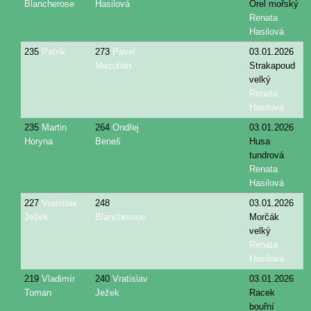
Blancherose
Hasilová
Orel mořský
Renata
Hasilová
235
Patrik
273
Pavel
03.01.2026
Mezulián
Strakapoud
velký
Renata
Hasilová
235
Martin
264
Ondřej
03.01.2026
Horyna
Beneš
Husa
tundrová
Renata
Hasilová
227
Vratislav
248
03.01.2026
Ježek
Blancherose
Morčák
velký
Renata
Hasilová
219
Vladimír
240
Vratislav
03.01.2026
Toman
Ježek
Racek
bouřní