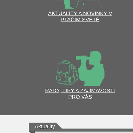
AKTUALITY A NOVINKY V
PTAČÍM SVĚTĚ
RADY, TIPY A ZAJÍMAVOSTI
PRO VÁS
Aktuality