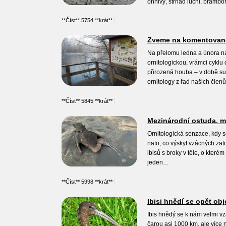
ohnivý, strnad luční, bramb
**Číst** 5754 **krát**
Zveme na komentované 
Na přelomu ledna a února na
ornitologickou, vrámci cyklu
přirozená houba – v době suc
ornitology z řad našich čle
**Číst** 5845 **krát**
Mezinárodní ostuda, mí
Ornitologická senzace, kdy s
nato, co výskyt vzácných zato
ibisů s broky v těle, o kterém
jeden…
**Číst** 5998 **krát**
Ibisi hnědí se opět obj
Ibis hnědý se k nám velmi vz
čarou asi 1000 km, ale více