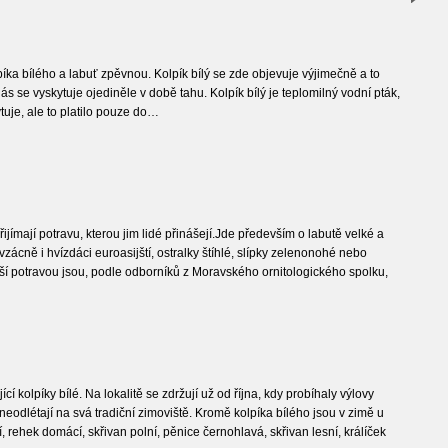
píka bílého a labuť zpěvnou. Kolpík bílý se zde objevuje výjimečně a to
 se vyskytuje ojediněle v době tahu. Kolpík bílý je teplomilný vodní pták,
tuje, ale to platilo pouze do…
ijímají potravu, kterou jim lidé přinášejí.Jde především o labutě velké a
zácně i hvízdáci euroasijští, ostralky štíhlé, slípky zelenonohé nebo
jší potravou jsou, podle odborníků z Moravského ornitologického spolku,
olpíky bílé. Na lokalitě se zdržují už od října, kdy probíhaly výlovy
neodlétají na svá tradiční zimoviště. Kromě kolpíka bílého jsou v zimě u
ehek domácí, skřivan polní, pěnice černohlavá, skřivan lesní, králíček