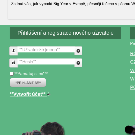
Zajímá vás, jak vypadá Big Year v Evropě, přesněji řečeno v pásmu Wes
Přihlášení a registrace nového uživatele
Pr
**Uživatelské jméno**
R
C
**Heslo**
W
**Pamatuj si mě**
WP
**PŘIHLÁSIT SE**
P
**Vytvořit účet**