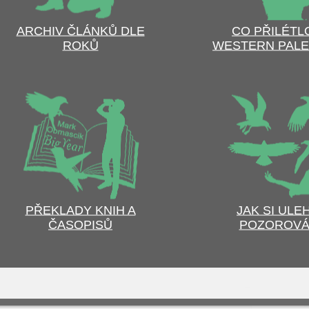
ARCHIV ČLÁNKŮ DLE
CO PŘILÉTL
ROKŮ
WESTERN PALE
PŘEKLADY KNIH A
JAK SI ULE
ČASOPISŮ
POZOROVÁ