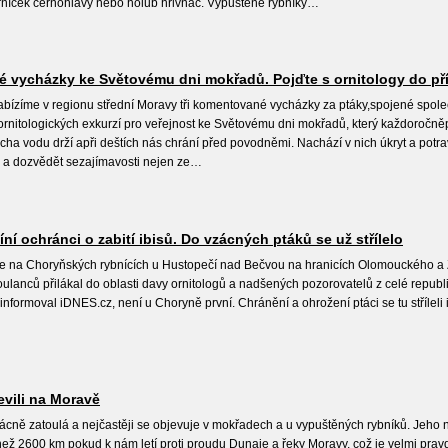
orníček černohlavý nebo holub hřivnáč. Vypuštěné rybníky…
vycházky ke Světovému dni mokřadů. Pojďte s ornitology do pří
bízíme v regionu střední Moravy tři komentované vycházky za ptáky,spojené spol
 ornitologických exkurzí pro veřejnost ke Světovému dni mokřadů, který každoročněp
ha vodu drží apři deštích nás chrání před povodněmi. Nachází v nich úkryt a potrav
nů a dozvědět sezajímavosti nejen ze…
ní ochránci o zabití ibisů. Do vzácných ptáků se už střílelo
e na Choryňských rybnících u Hustopečí nad Bečvou na hranicích Olomouckého a Zlí
ulanců přilákal do oblasti davy ornitologů a nadšených pozorovatelů z celé republiky
 informoval iDNES.cz, není u Choryně první. Chránění a ohrožení ptáci se tu stříleli i
evili na Moravě
ácně zatoulá a nejčastěji se objevuje v mokřadech a u vypuštěných rybníků. Jeho n
 než 2600 km pokud k nám letí proti proudu Dunaje a řeky Moravy, což je velmi pr