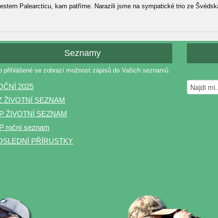
tern Palearcticu, kam patříme. Narazili jsme na sympatické trio ze Švédska, 
Seznamy
o přihlášené se zobrazí možnost zápisů do Vašich seznamů.
OČNÍ 2025
Z ŽIVOTNÍ SEZNAM
P ŽIVOTNÍ SEZNAM
 roční seznam
OSLEDNÍ PŘÍRUSTKY