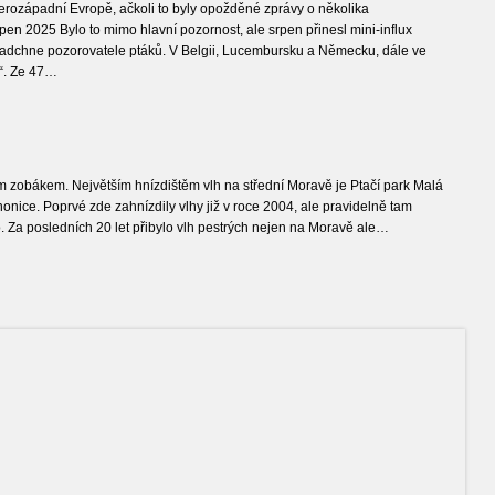
verozápadní Evropě, ačkoli to byly opožděné zprávy o několika
en 2025 Bylo to mimo hlavní pozornost, ale srpen přinesl mini-influx
y nadchne pozorovatele ptáků. V Belgii, Lucembursku a Německu, dále ve
ý“. Ze 47…
ním zobákem. Největším hnízdištěm vlh na střední Moravě je Ptačí park Malá
honice. Poprvé zde zahnízdily vlhy již v roce 2004, ale pravidelně tam
o. Za posledních 20 let přibylo vlh pestrých nejen na Moravě ale…