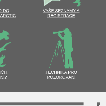
O DO
VAŠE SEZNAMY A
ARCTIC
REGISTRACE
HČIT
TECHNIKA PRO
NÍ?
POZOROVÁNÍ