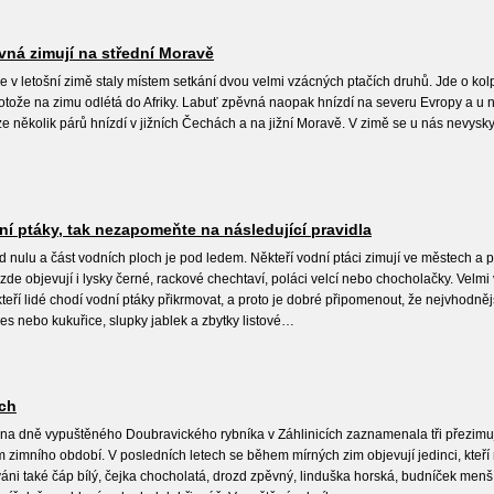
ěvná zimují na střední Moravě
se v letošní zimě staly místem setkání dvou velmi vzácných ptačích druhů. Jde o kol
tože na zimu odlétá do Afriky. Labuť zpěvná naopak hnízdí na severu Evropy a u nás
uze několik párů hnízdí v jižních Čechách a na jižní Moravě. V zimě se u nás nevysky
í ptáky, tak nezapomeňte na následující pravidla
od nulu a část vodních ploch je pod ledem. Někteří vodní ptáci zimují ve městech a př
de objevují i lysky černé, rackové chechtaví, poláci velcí nebo chocholačky. Velmi v
eří lidé chodí vodní ptáky přikrmovat, a proto je dobré připomenout, že nejvhodně
s nebo kukuřice, slupky jablek a zbytky listové…
ách
a dně vypuštěného Doubravického rybníka v Záhlinicích zaznamenala tři přezimující k
m zimního období. V posledních letech se během mírných zim objevují jedinci, kteří 
také čáp bílý, čejka chocholatá, drozd zpěvný, linduška horská, budníček menší, r