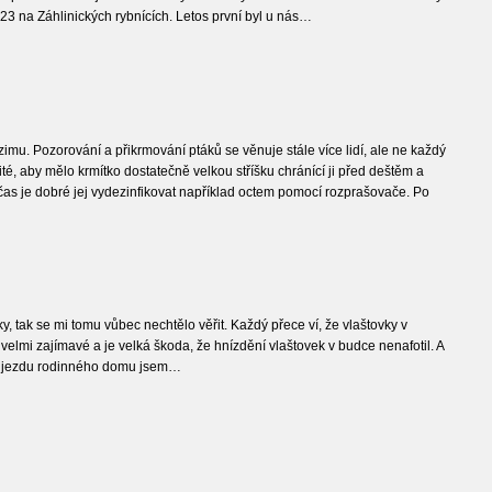
23 na Záhlinických rybnících. Letos první byl u nás…
s zimu. Pozorování a přikrmování ptáků se věnuje stále více lidí, ale ne každý
ité, aby mělo krmítko dostatečně velkou stříšku chránící ji před deštěm a
bčas je dobré jej vydezinfikovat například octem pomocí rozprašovače. Po
y, tak se mi tomu vůbec nechtělo věřit. Každý přece ví, že vlaštovky v
to velmi zajímavé a je velká škoda, že hnízdění vlaštovek v budce nenafotil. A
m průjezdu rodinného domu jsem…