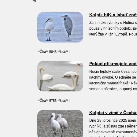
Kolpík bílý a labuť zp
Záhlinické rybníky u Hulína 
pouze v hnízdním období, pro
který žije v jižní Evropě. Po
**Číst** 5843 **krát**
Pokud přikrmujete vodn
Noční teploty stále klesají p
kachny divoké. Ojediněle se z
kachničky mandarínské.' Někt
semena pšenice, loupaný ove
**Číst** 5753 **krát**
Kolpíci v zimě v Čech
Dne 28. prosince 2025 jsem n
rybníků, a zůstali zde i běhe
nás opakovaně zaznamenáváni 