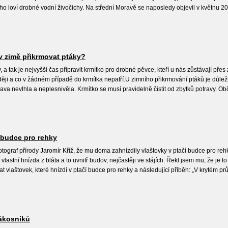
o loví drobné vodní živočichy. Na střední Moravě se naposledy objevil v květnu 20
 v zimě přikrmovat ptáky?
, a tak je nejvyšší čas připravit krmítko pro drobné pěvce, kteří u nás zůstávají pře
aději a co v žádném případě do krmítka nepatří.U zimního přikrmování ptáků je důlež
va nevlhla a neplesnivěla. Krmítko se musí pravidelně čistit od zbytků potravy. O
 budce pro rehky
tograf přírody Jaromír Kříž, že mu doma zahnízdily vlaštovky v ptačí budce pro rehk
 vlastní hnízda z bláta a to uvnitř budov, nejčastěji ve stájích. Řekl jsem mu, že je 
áďat vlaštovek, které hnízdí v ptačí budce pro rehky a následující příběh: „V kryté
rákosníků