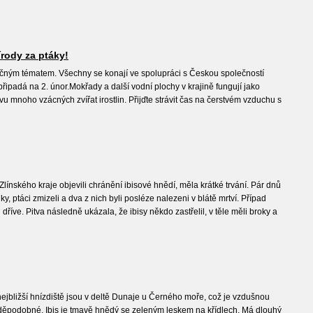
rody za ptáky!
ečným tématem. Všechny se konají ve spolupráci s Českou společností
řipadá na 2. únor.Mokřady a další vodní plochy v krajině fungují jako
u mnoho vzácných zvířat irostlin. Přijďte strávit čas na čerstvém vzduchu s
nského kraje objevili chránění ibisové hnědí, měla krátké trvání. Pár dnů
, ptáci zmizeli a dva z nich byli posléze nalezeni v blátě mrtví. Případ
 dříve. Pitva následně ukázala, že ibisy někdo zastřelil, v těle měli broky a
ejbližší hnízdiště jsou v deltě Dunaje u Černého moře, což je vzdušnou
avděpodobné. Ibis je tmavě hnědý se zeleným leskem na křídlech. Má dlouhý