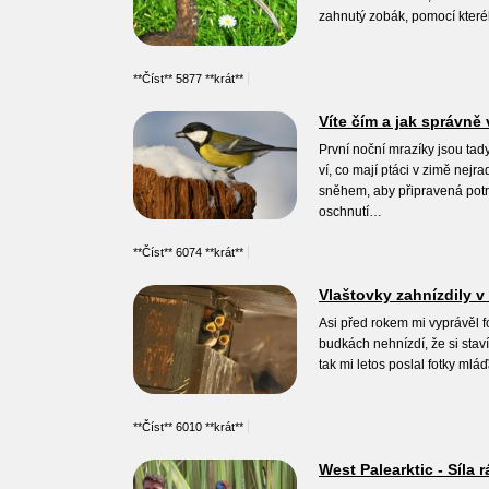
zahnutý zobák, pomocí kteréh
**Číst** 5877 **krát**
Víte čím a jak správně
První noční mrazíky jsou tady
ví, co mají ptáci v zimě nejr
sněhem, aby připravená potra
oschnutí…
**Číst** 6074 **krát**
Vlaštovky zahnízdily v
Asi před rokem mi vyprávěl fo
budkách nehnízdí, že si staví
tak mi letos poslal fotky ml
**Číst** 6010 **krát**
West Palearktic - Síla 