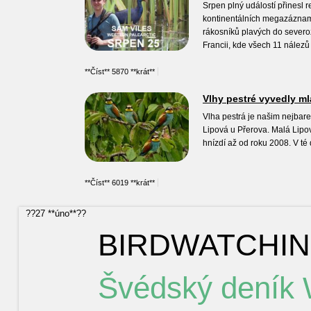
Srpen plný událostí přinesl 
kontinentálních megazáznamec
rákosníků plavých do severoz
Francii, kde všech 11 nálezů
**Číst** 5870 **krát**
Vlhy pestré vyvedly ml
Vlha pestrá je našim nejbare
Lipová u Přerova. Malá Lipová
hnízdí až od roku 2008. V té
**Číst** 6019 **krát**
??27 **úno**??
BIRDWATCHI
Švédský deník