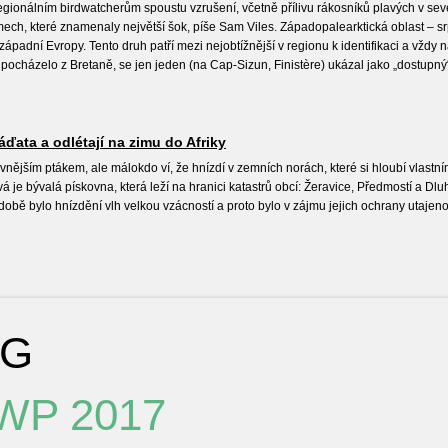
regionálním birdwatcherům spoustu vzrušení, včetně přílivu rákosníků plavých v se
h, které znamenaly největší šok, píše Sam Viles. Západopalearktická oblast – srp
ápadní Evropy. Tento druh patří mezi nejobtížnější v regionu k identifikaci a vžd
 pocházelo z Bretaně, se jen jeden (na Cap-Sizun, Finistère) ukázal jako „dostupn
áďata a odlétají na zimu do Afriky
vnějším ptákem, ale málokdo ví, že hnízdí v zemních norách, které si hloubí vlast
 je bývalá pískovna, která leží na hranici katastrů obcí: Žeravice, Předmostí a Dlu
 době bylo hnízdění vlh velkou vzácností a proto bylo v zájmu jejich ochrany utajen
NG
 WP 2017