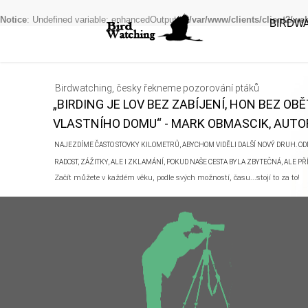
Notice
: Undefined variable: enhancedOutput in
/var/www/clients/client2/w
BIRDW
Birdwatching, česky řekneme pozorování ptáků
„BIRDING JE LOV BEZ ZABÍJENÍ, HON BEZ OB
VLASTNÍHO DOMU“ - MARK OBMASCIK, AUTOR
NAJEZDÍME ČASTO STOVKY KILOMETRŮ, ABYCHOM VIDĚLI DALŠÍ NOVÝ DRUH. ODN
RADOST, ZÁŽITKY, ALE I ZKLAMÁNÍ, POKUD NAŠE CESTA BYLA ZBYTEČNÁ, ALE P
Začít můžete v každém věku, podle svých možností, času...stojí to za to!