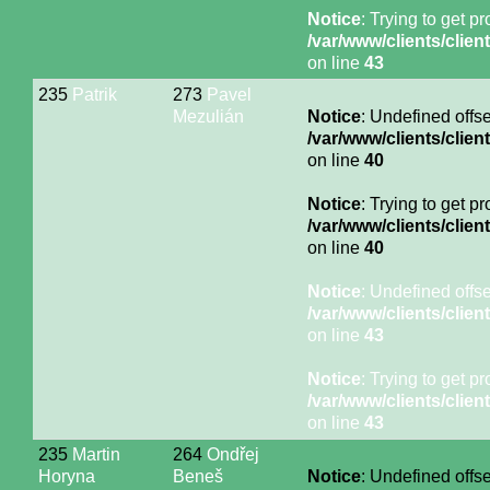
Notice
: Trying to get p
/var/www/clients/cli
on line
43
235
Patrik
273
Pavel
Mezulián
Notice
: Undefined offse
/var/www/clients/cli
on line
40
Notice
: Trying to get p
/var/www/clients/cli
on line
40
Notice
: Undefined offse
/var/www/clients/cli
on line
43
Notice
: Trying to get p
/var/www/clients/cli
on line
43
235
Martin
264
Ondřej
Horyna
Beneš
Notice
: Undefined offse