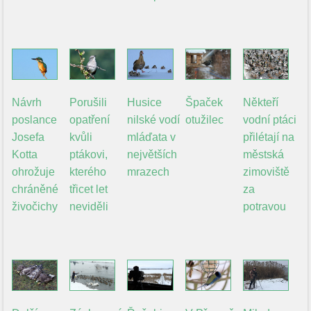
Návrh
Porušili
Husice
Špaček
Někteří
poslance
opatření
nilské vodí
otužilec
vodní ptáci
Josefa
kvůli
mláďata v
přilétají na
Kotta
ptákovi,
největších
městská
ohrožuje
kterého
mrazech
zimoviště
chráněné
třicet let
za
živočichy
neviděli
potravou