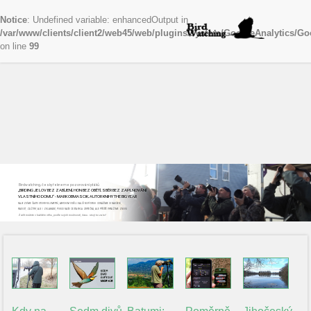
Notice
: Undefined variable: enhancedOutput in
/var/www/clients/client2/web45/web/plugins/system/GoogleAnalytics/Go
on line
99
Birdwatching, česky řekneme pozorování ptáků
„BIRDING JE LOV BEZ ZABÍJENÍ, HON BEZ OBĚTÍ, SBĚR BEZ ZAPLŇOVÁNÍ
VLASTNÍHO DOMU“ - MARK OBMASCIK, AUTOR KNIHY THE BIG YEAR
NAJEZDÍME ČASTO STOVKY KILOMETRŮ, ABYCHOM VIDĚLI DALŠÍ NOVÝ DRUH. ODNÁŠÍME SI NADŠENÍ,
RADOST, ZÁŽITKY, ALE I ZKLAMÁNÍ, POKUD NAŠE CESTA BYLA ZBYTEČNÁ, ALE PŘÍŠTĚ VYRÁŽÍME ZNOVU
Začít můžete v každém věku, podle svých možností, času...stojí to za to!