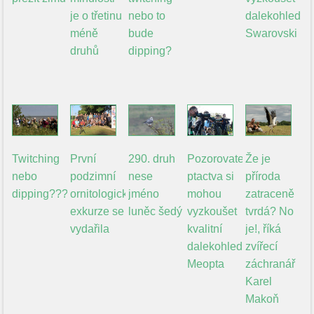
je o třetinu
nebo to
dalekohledy
méně
bude
Swarovski
druhů
dipping?
Twitching
První
290. druh
Pozorovatelé
Že je
nebo
podzimní
nese
ptactva si
příroda
dipping???
ornitologická
jméno
mohou
zatraceně
exkurze se
luněc šedý
vyzkoušet
tvrdá? No
vydařila
kvalitní
je!, říká
dalekohledy
zvířecí
Meopta
záchranář
Karel
Makoň