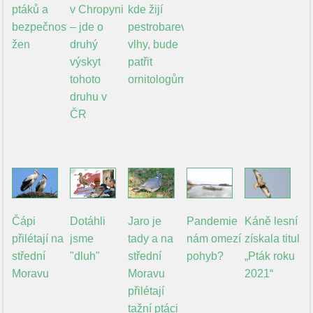
ptáků a
v Chropyni
kde žijí
bezpečnost
– jde o
pestrobarevné
žen
druhý
vlhy, bude
výskyt
patřit
tohoto
ornitologům
druhu v
ČR
Čápi
Dotáhli
Jaro je
Pandemie
Káně lesní
přilétají na
jsme
tady a na
nám omezí
získala titul
střední
"dluh"
střední
pohyb?
„Pták roku
Moravu
Moravu
2021“
přilétají
tažní ptáci