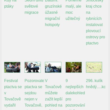
Kdy na
Sedm divů
Batumi:
Poměrně
Jihočeský
ptáky
světové
gruzínské
malý, ale
kraj chce
migrace
úžasné
moc
na
migrační
užitečný
rybnících
hotspoty
instalovat
plovoucí
ostrovy pro
ptactvo
Festival
Pozorovatelé
V
9
296. kulík
ptactva se
ptactva se
Tovačově
nejlepších
hnědý….kone
v
sejdou
můžete
dalekohledů
Tovačově
nejen v
zažít lepší
pro
vydařil
Tovačově,
pohled na
pozorování