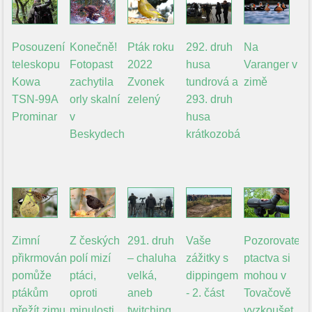
Posouzení
Konečně!
Pták roku
292. druh
Na
teleskopu
Fotopast
2022
husa
Varanger v
Kowa
zachytila
Zvonek
tundrová a
zimě
TSN-99A
orly skalní
zelený
293. druh
Prominar
v
husa
Beskydech
krátkozobá
Zimní
Z českých
291. druh
Vaše
Pozorovatelé
přikrmování
polí mizí
– chaluha
zážitky s
ptactva si
pomůže
ptáci,
velká,
dippingem
mohou v
ptákům
oproti
aneb
- 2. část
Tovačově
přežít zimu
minulosti
twitching
vyzkoušet