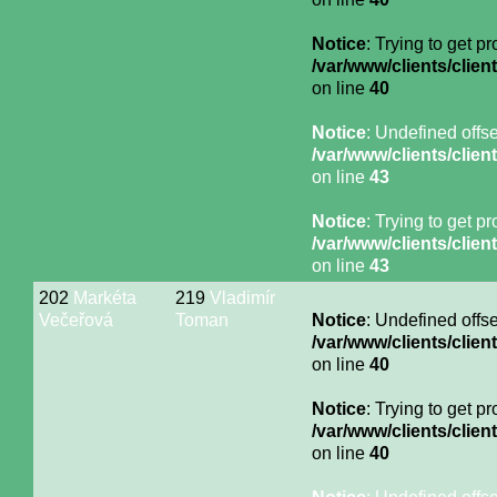
Notice
: Trying to get p
/var/www/clients/cli
on line
40
Notice
: Undefined offse
/var/www/clients/cli
on line
43
Notice
: Trying to get p
/var/www/clients/cli
on line
43
202
Markéta
219
Vladimír
Večeřová
Toman
Notice
: Undefined offse
/var/www/clients/cli
on line
40
Notice
: Trying to get p
/var/www/clients/cli
on line
40