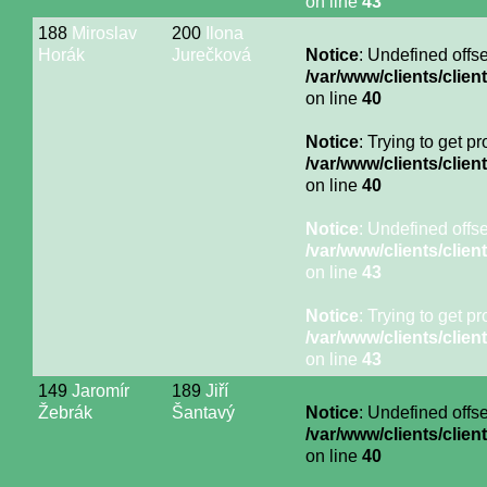
on line
43
188
Miroslav
200
Ilona
Horák
Jurečková
Notice
: Undefined offse
/var/www/clients/cli
on line
40
Notice
: Trying to get p
/var/www/clients/cli
on line
40
Notice
: Undefined offse
/var/www/clients/cli
on line
43
Notice
: Trying to get p
/var/www/clients/cli
on line
43
149
Jaromír
189
Jiří
Žebrák
Šantavý
Notice
: Undefined offse
/var/www/clients/cli
on line
40