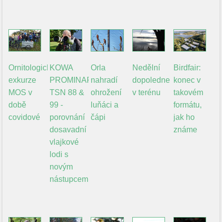
Ornitologické
KOWA
Orla
Nedělní
Birdfair:
exkurze
PROMINAR
nahradí
dopoledne
konec v
MOS v
TSN 88 &
ohrožení
v terénu
takovém
době
99 -
luňáci a
formátu,
covidové
porovnání
čápi
jak ho
dosavadní
známe
vlajkové
lodi s
novým
nástupcem