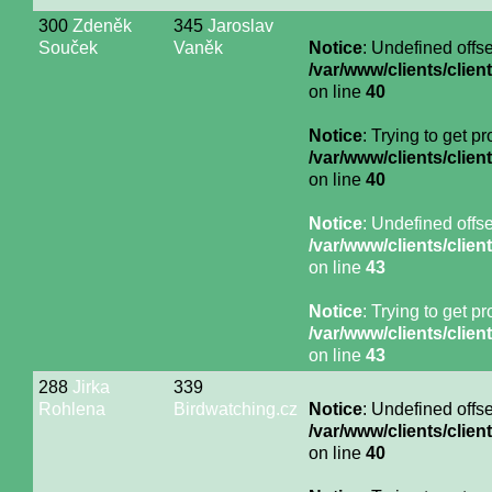
300
Zdeněk
345
Jaroslav
Souček
Vaněk
Notice
: Undefined offse
/var/www/clients/cli
on line
40
Notice
: Trying to get p
/var/www/clients/cli
on line
40
Notice
: Undefined offse
/var/www/clients/cli
on line
43
Notice
: Trying to get p
/var/www/clients/cli
on line
43
288
Jirka
339
Rohlena
Birdwatching.cz
Notice
: Undefined offse
/var/www/clients/cli
on line
40