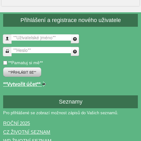
Přihlášení a registrace nového uživatele
**Uživatelské jméno**
**Heslo**
**Pamatuj si mě**
**PŘIHLÁSIT SE**
**Vytvořit účet**
Seznamy
Pro přihlášené se zobrazí možnost zápisů do Vašich seznamů.
ROČNÍ 2025
CZ ŽIVOTNÍ SEZNAM
WP ŽIVOTNÍ SEZNAM