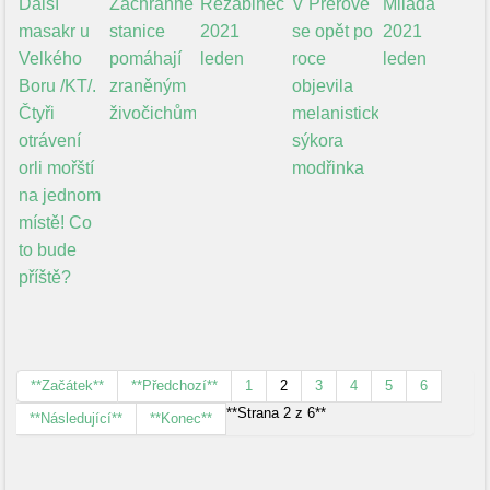
Další
Záchranné
Řežabinec
V Přerově
Milada
masakr u
stanice
2021
se opět po
2021
Velkého
pomáhají
leden
roce
leden
Boru /KT/.
zraněným
objevila
Čtyři
živočichům
melanistická
otrávení
sýkora
orli mořští
modřinka
na jednom
místě! Co
to bude
příště?
**Začátek**
**Předchozí**
1
2
3
4
5
6
**Strana 2 z 6**
**Následující**
**Konec**