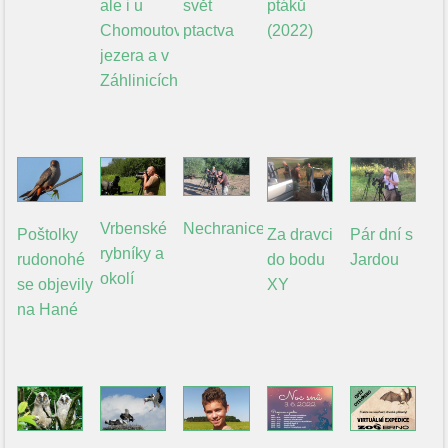
ale i u
svět
ptáků
Chomoutovského
ptactva
(2022)
jezera a v
Záhlinicích
Vrbenské
Nechranice
Poštolky
Za dravci
Pár dní s
rybníky a
rudonohé
do bodu
Jardou
okolí
se objevily
XY
na Hané