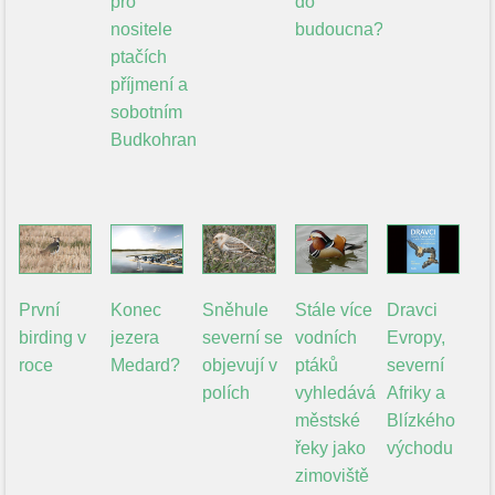
pro
do
nositele
budoucna?
ptačích
příjmení a
sobotním
Budkohraním
První
Konec
Sněhule
Stále více
Dravci
birding v
jezera
severní se
vodních
Evropy,
roce
Medard?
objevují v
ptáků
severní
polích
vyhledává
Afriky a
městské
Blízkého
řeky jako
východu
zimoviště