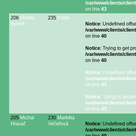
/var/www/clients/cli
on line
43
206
Ondřej
235
Patrik
Beneš
Notice
: Undefined offse
/var/www/clients/cli
on line
40
Notice
: Trying to get p
/var/www/clients/cli
on line
40
Notice
: Undefined offse
/var/www/clients/cli
on line
43
Notice
: Trying to get p
/var/www/clients/cli
on line
43
205
Michal
230
Markéta
Hlaváč
Večeřová
Notice
: Undefined offse
/var/www/clients/cli
on line
40