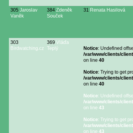
305
Jaroslav
384
Zdeněk
31
Renata Hasilová
Vaněk
Souček
303
369
Vláďa
Birdwatching.cz
Teplý
Notice
: Undefined offse
/var/www/clients/cli
on line
40
Notice
: Trying to get p
/var/www/clients/cli
on line
40
Notice
: Undefined offse
/var/www/clients/cli
on line
43
Notice
: Trying to get p
/var/www/clients/cli
on line
43