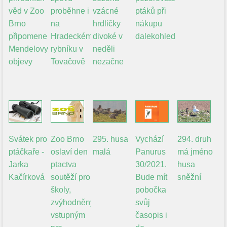
věd v Zoo
proběhne i
vzácné
ptáků při
Brno
na
hrdličky
nákupu
připomene
Hradeckém
divoké v
dalekohledu
Mendelovy
rybníku v
neděli
objevy
Tovačově
nezačne
Svátek pro
Zoo Brno
295. husa
Vychází
294. druh
ptáčkaře -
oslaví den
malá
Panurus
má jméno
Jarka
ptactva
30/2021.
husa
Kačírková
soutěží pro
Bude mít
sněžní
školy,
pobočka
zvýhodněným
svůj
vstupným
časopis i