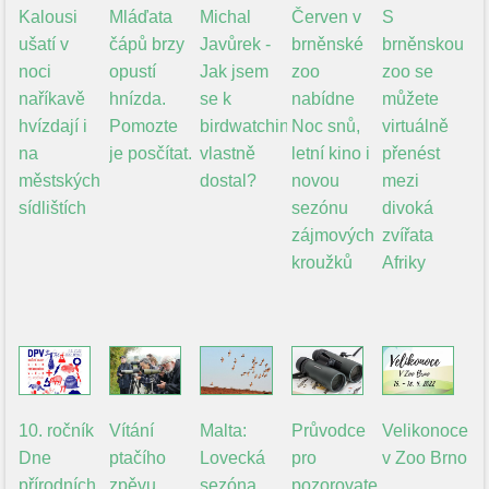
Kalousi
Mláďata
Michal
Červen v
S
ušatí v
čápů brzy
Javůrek -
brněnské
brněnskou
noci
opustí
Jak jsem
zoo
zoo se
naříkavě
hnízda.
se k
nabídne
můžete
hvízdají i
Pomozte
birdwatchingu
Noc snů,
virtuálně
na
je posčítat.
vlastně
letní kino i
přenést
městských
dostal?
novou
mezi
sídlištích
sezónu
divoká
zájmových
zvířata
kroužků
Afriky
10. ročník
Vítání
Malta:
Průvodce
Velikonoce
Dne
ptačího
Lovecká
pro
v Zoo Brno
přírodních
zpěvu
sezóna
pozorovatele