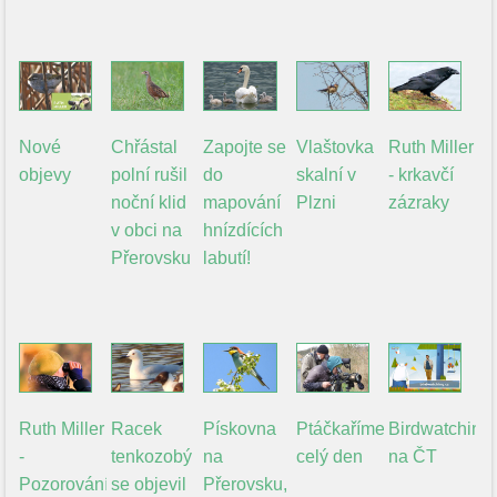
Nové
Chřástal
Zapojte se
Vlaštovka
Ruth Miller
objevy
polní rušil
do
skalní v
- krkavčí
noční klid
mapování
Plzni
zázraky
v obci na
hnízdících
Přerovsku
labutí!
Ruth Miller
Racek
Pískovna
Ptáčkaříme
Birdwatching.
-
tenkozobý
na
celý den
na ČT
Pozorování
se objevil
Přerovsku,