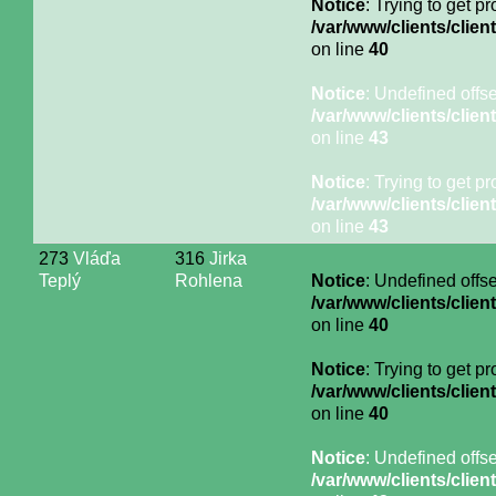
Notice
: Trying to get p
/var/www/clients/cli
on line
40
Notice
: Undefined offse
/var/www/clients/cli
on line
43
Notice
: Trying to get p
/var/www/clients/cli
on line
43
273
Vláďa
316
Jirka
Teplý
Rohlena
Notice
: Undefined offse
/var/www/clients/cli
on line
40
Notice
: Trying to get p
/var/www/clients/cli
on line
40
Notice
: Undefined offse
/var/www/clients/cli