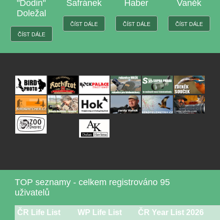
"Dodin"
Šafránek
Haber
Vaněk
Doležal
ČÍST DÁLE
ČÍST DÁLE
ČÍST DÁLE
ČÍST DÁLE
TOP seznamy - celkem registrováno 95
uživatelů
ČR Life List
WP Life List
ČR Year List 2026